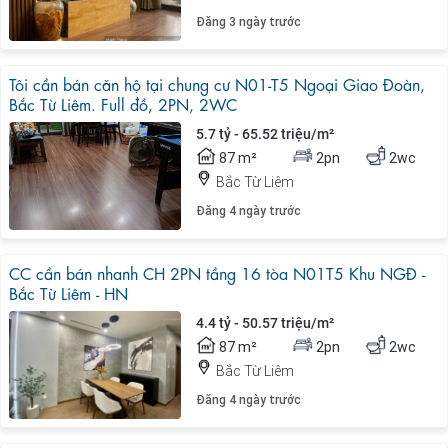
Đăng 3 ngày trước
Tôi cần bán căn hộ tại chung cư N01-T5 Ngoại Giao Đoàn,
Bắc Từ Liêm. Full đồ, 2PN, 2WC
5.7 tỷ - 65.52 triệu/m²
87 m²
2pn
2wc
Bắc Từ Liêm
Đăng 4 ngày trước
CC cần bán nhanh CH 2PN tầng 16 tòa N01T5 Khu NGĐ -
Bắc Từ Liêm - HN
4.4 tỷ - 50.57 triệu/m²
87 m²
2pn
2wc
Bắc Từ Liêm
Đăng 4 ngày trước