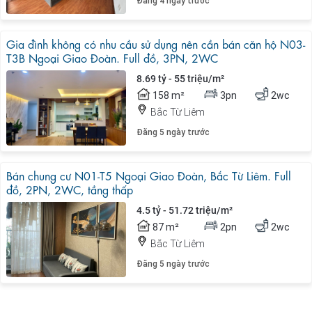
Đăng 4 ngày trước
Gia đình không có nhu cầu sử dụng nên cần bán căn hộ N03-
T3B Ngoại Giao Đoàn. Full đồ, 3PN, 2WC
8.69 tỷ - 55 triệu/m²
158 m²
3pn
2wc
Bắc Từ Liêm
Đăng 5 ngày trước
Bán chung cư N01-T5 Ngoại Giao Đoàn, Bắc Từ Liêm. Full
đồ, 2PN, 2WC, tầng thấp
4.5 tỷ - 51.72 triệu/m²
87 m²
2pn
2wc
Bắc Từ Liêm
Đăng 5 ngày trước