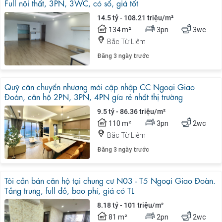
Full nội thất, 3PN, 3WC, có sổ, giá tốt
14.5 tỷ - 108.21 triệu/m²
134 m²
3pn
3wc
Bắc Từ Liêm
Đăng 3 ngày trước
Quỹ căn chuyển nhượng mới cập nhập CC Ngoại Giao
Đoàn, căn hộ 2PN, 3PN, 4PN gía rẻ nhất thị trường
9.5 tỷ - 86.36 triệu/m²
110 m²
3pn
2wc
Bắc Từ Liêm
Đăng 3 ngày trước
Tôi cần bán căn hộ tại chung cư N03 - T5 Ngoại Giao Đoàn.
Tầng trung, full đồ, bao phí, giá có TL
8.18 tỷ - 101 triệu/m²
81 m²
2pn
2wc