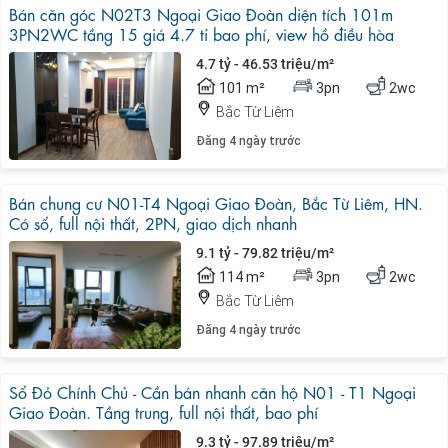
Bán căn góc N02T3 Ngoại Giao Đoàn diện tích 101m
3PN2WC tầng 15 giá 4.7 tỉ bao phí, view hồ điều hòa
4.7 tỷ - 46.53 triệu/m²
101 m²
3pn
2wc
Bắc Từ Liêm
Đăng 4 ngày trước
Bán chung cư N01-T4 Ngoại Giao Đoàn, Bắc Từ Liêm, HN.
Có sổ, full nội thất, 2PN, giao dịch nhanh
9.1 tỷ - 79.82 triệu/m²
114 m²
3pn
2wc
Bắc Từ Liêm
Đăng 4 ngày trước
Sổ Đỏ Chính Chủ - Cần bán nhanh căn hộ N01 - T1 Ngoại
Giao Đoàn. Tầng trung, full nội thất, bao phí
9.3 tỷ - 97.89 triệu/m²