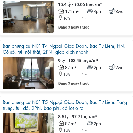
15.4 tỷ - 90.06 triệu/m²
171 m²
4pn
3wc
Bắc Từ Liêm
Đăng 3 ngày trước
Bán chung cư N01-T4 Ngoại Giao Đoàn, Bắc Từ Liêm, HN.
Có sổ, full nội thất, 2PN, giao dịch nhanh
9 tỷ - 103.45 triệu/m²
87 m²
2pn
2wc
Bắc Từ Liêm
Đăng 3 ngày trước
Bán chung cư N01-T5 Ngoại Giao Đoàn, Bắc Từ Liêm. Tầng
trung, full đồ, 2PN, bao phí, có lot ô tô
8.5 tỷ - 97.7 triệu/m²
87 m²
2pn
Bắc Từ Liêm