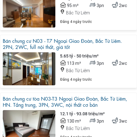
95 m²
3pn
2wc
Bắc Từ Liêm
Đăng 4 ngày trước
Bán chung cư N03 - T7 Ngoại Giao Đoàn, Bắc Từ Liêm.
2PN, 2WC, full nội thất, giá tốt
5.65 tỷ - 50 triệu/m²
113 m²
3pn
2wc
Bắc Từ Liêm
Đăng 4 ngày trước
Bán chung cư tòa N03-T3 Ngoại Giao Đoàn, Bắc Từ Liêm,
HN. Tầng trung, 3PN, 3WC, nội thất cơ bản
12.1 tỷ - 93.08 triệu/m²
130 m²
3pn
3wc
Bắc Từ Liêm