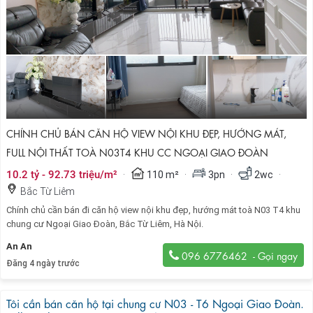
CHÍNH CHỦ BÁN CĂN HỘ VIEW NỘI KHU ĐẸP, HƯỚNG MÁT,
FULL NỘI THẤT TOÀ N03T4 KHU CC NGOẠI GIAO ĐOÀN
·
·
·
·
10.2 tỷ - 92.73 triệu/m²
110 m²
3pn
2wc
Bắc Từ Liêm
Chính chủ cần bán đi căn hộ view nội khu đẹp, hướng mát toà N03 T4 khu
chung cư Ngoại Giao Đoàn, Bắc Từ Liêm, Hà Nội.
An An
096 6776462
Đăng 4 ngày trước
Tôi cần bán căn hộ tại chung cư N03 - T6 Ngoại Giao Đoàn.