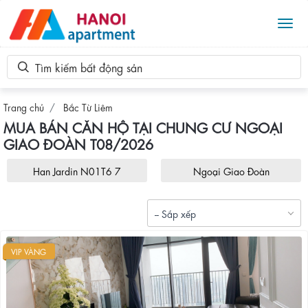
Tog
Tìm kiếm bất động sản
Trang chủ
Bắc Từ Liêm
MUA BÁN CĂN HỘ TẠI CHUNG CƯ NGOẠI
GIAO ĐOÀN T08/2026
Han Jardin N01T6 7
Ngoại Giao Đoàn
-- Sắp xếp
VIP VÀNG