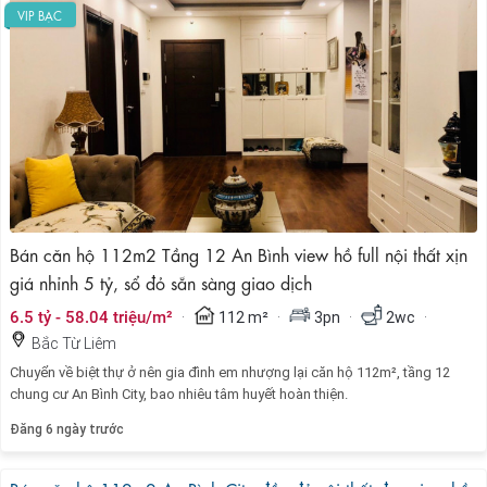
VIP BẠC
Bán căn hộ 112m2 Tầng 12 An Bình view hồ full nội thất xịn
giá nhỉnh 5 tỷ, sổ đỏ sẵn sàng giao dịch
·
·
·
·
6.5 tỷ - 58.04 triệu/m²
112 m²
3pn
2wc
Bắc Từ Liêm
Chuyển về biệt thự ở nên gia đình em nhượng lại căn hộ 112m², tầng 12
chung cư An Bình City, bao nhiêu tâm huyết hoàn thiện.
Đăng 6 ngày trước