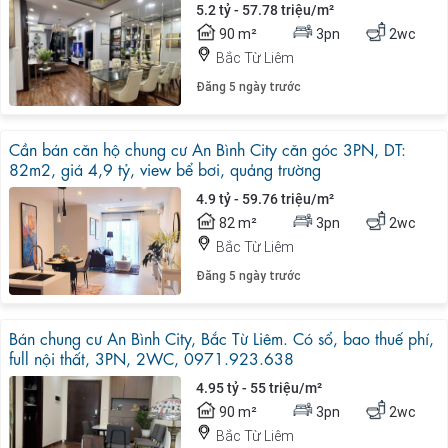
5.2 tỷ - 57.78 triệu/m²
90 m²
3pn
2wc
Bắc Từ Liêm
Đăng 5 ngày trước
Cần bán căn hộ chung cư An Bình City căn góc 3PN, DT:
82m2, giá 4,9 tỷ, view bể bơi, quảng trường
4.9 tỷ - 59.76 triệu/m²
82 m²
3pn
2wc
Bắc Từ Liêm
Đăng 5 ngày trước
Bán chung cư An Bình City, Bắc Từ Liêm. Có sổ, bao thuế phí,
full nội thất, 3PN, 2WC, 0971.923.638
4.95 tỷ - 55 triệu/m²
90 m²
3pn
2wc
Bắc Từ Liêm