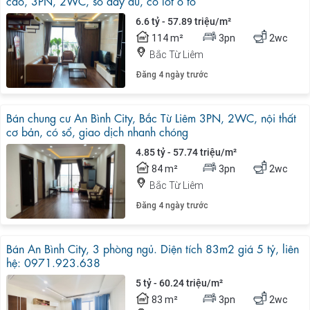
cao, 3PN, 2WC, sổ đầy đủ, có lot ô tô
6.6 tỷ - 57.89 triệu/m²
114 m²
3pn
2wc
Bắc Từ Liêm
Đăng 4 ngày trước
Bán chung cư An Bình City, Bắc Từ Liêm 3PN, 2WC, nội thất
cơ bản, có sổ, giao dịch nhanh chóng
4.85 tỷ - 57.74 triệu/m²
84 m²
3pn
2wc
Bắc Từ Liêm
Đăng 4 ngày trước
Bán An Bình City, 3 phòng ngủ. Diện tích 83m2 giá 5 tỷ, liên
hệ: 0971.923.638
5 tỷ - 60.24 triệu/m²
83 m²
3pn
2wc