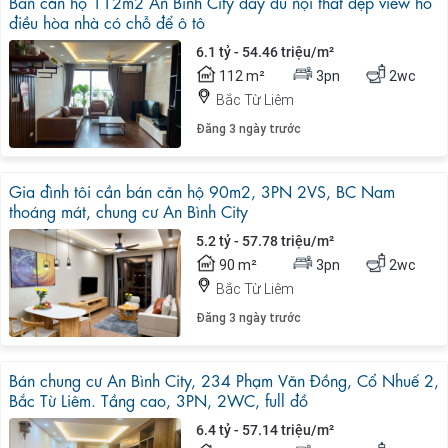
Bán căn hộ 112m2 An Bình City đầy đủ nội thất đẹp view hồ
điều hòa nhà có chỗ để ô tô
6.1 tỷ - 54.46 triệu/m²
112 m²
3pn
2wc
Bắc Từ Liêm
Đăng 3 ngày trước
Gia đình tôi cần bán căn hộ 90m2, 3PN 2VS, BC Nam
thoáng mát, chung cư An Bình City
5.2 tỷ - 57.78 triệu/m²
90 m²
3pn
2wc
Bắc Từ Liêm
Đăng 3 ngày trước
Bán chung cư An Bình City, 234 Phạm Văn Đồng, Cổ Nhuế 2,
Bắc Từ Liêm. Tầng cao, 3PN, 2WC, full đồ
6.4 tỷ - 57.14 triệu/m²