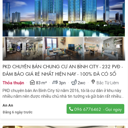
PKD CHUYÊN BÁN CHUNG CƯ AN BÌNH CITY - 232 PVĐ -
ĐẢM BẢO GIÁ RẺ NHẤT HIỆN NAY - 100% ĐÃ CÓ SỔ
·
·
·
·
Thỏa thuận
83 m²
3pn
2wc
Bắc Từ Liêm
PKD chuyên bán An Bình City từ năm 2016, tôi là cư dân ở khu này
nhiều năm nên được nhiều chủ nhà tin tưởng và gửi bán rất nhiều
căn hộ với giá cả tốt nhất, khách hàng xem nhà bất kỳ lúc nào.
An An
096 6776462
Đăng 6 ngày trước