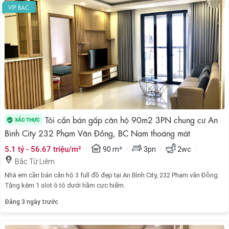
VIP BẠC
Tôi cần bán gấp căn hộ 90m2 3PN chung cư An
XÁC THỰC
Bình City 232 Phạm Văn Đồng, BC Nam thoáng mát
·
·
·
·
5.1 tỷ - 56.67 triệu/m²
90 m²
3pn
2wc
Bắc Từ Liêm
Nhà em cần bán căn hộ 3 full đồ đẹp tại An Bình City, 232 Phạm văn Đồng.
Tặng kèm 1 slot ô tô dưới hầm cực hiếm.
Đăng 3 ngày trước