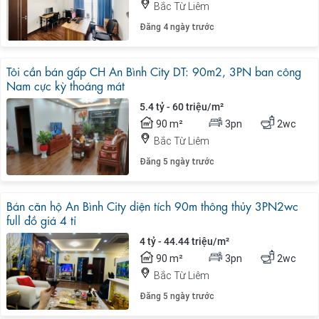
Bắc Từ Liêm
Đăng 4 ngày trước
Tôi cần bán gấp CH An Bình City DT: 90m2, 3PN ban công
Nam cực kỳ thoáng mát
5.4 tỷ - 60 triệu/m²
90 m²
3pn
2wc
Bắc Từ Liêm
Đăng 5 ngày trước
Bán căn hộ An Bình City diện tích 90m thông thủy 3PN2wc
full đồ giá 4 tỉ
4 tỷ - 44.44 triệu/m²
90 m²
3pn
2wc
Bắc Từ Liêm
Đăng 5 ngày trước