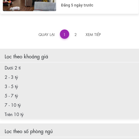
Đăng 5 ngày trước
«
»
QUAY LẠI
1
2
XEM TIẾP
Lọc theo khoảng giá
Dưới 2 tỉ
2 - 3 tỷ
3 - 5 tỷ
5 - 7 tỷ
7 - 10 tỷ
Trên 10 tỷ
Lọc theo số phòng ngủ