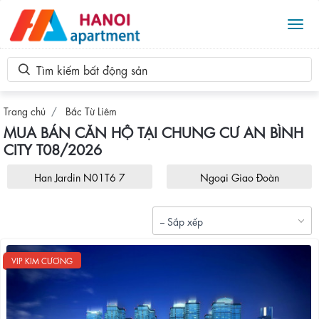
Tog
Tìm kiếm bất động sản
Trang chủ
Bắc Từ Liêm
MUA BÁN CĂN HỘ TẠI CHUNG CƯ AN BÌNH
CITY T08/2026
Han Jardin N01T6 7
Ngoại Giao Đoàn
-- Sắp xếp
VIP KIM CƯƠNG