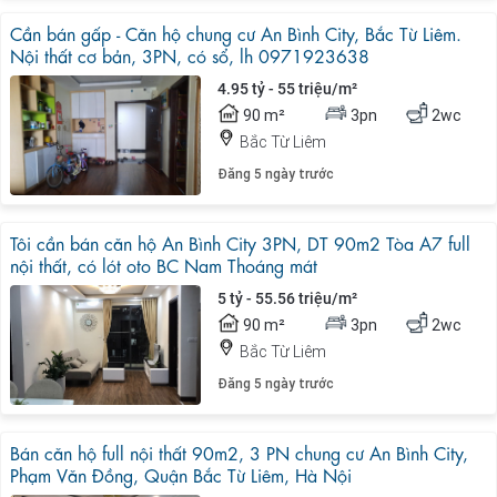
Cần bán gấp - Căn hộ chung cư An Bình City, Bắc Từ Liêm.
Nội thất cơ bản, 3PN, có sổ, lh 0971923638
4.95 tỷ - 55 triệu/m²
90 m²
3pn
2wc
Bắc Từ Liêm
Đăng 5 ngày trước
Tôi cần bán căn hộ An Bình City 3PN, DT 90m2 Tòa A7 full
nội thất, có lót oto BC Nam Thoáng mát
5 tỷ - 55.56 triệu/m²
90 m²
3pn
2wc
Bắc Từ Liêm
Đăng 5 ngày trước
Bán căn hộ full nội thất 90m2, 3 PN chung cư An Bình City,
Phạm Văn Đồng, Quận Bắc Từ Liêm, Hà Nội