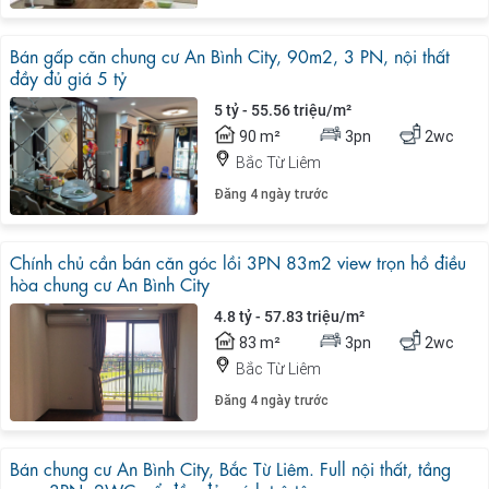
Bán gấp căn chung cư An Bình City, 90m2, 3 PN, nội thất
đầy đủ giá 5 tỷ
5 tỷ - 55.56 triệu/m²
90 m²
3pn
2wc
Bắc Từ Liêm
Đăng 4 ngày trước
Chính chủ cần bán căn góc lồi 3PN 83m2 view trọn hồ điều
hòa chung cư An Bình City
4.8 tỷ - 57.83 triệu/m²
83 m²
3pn
2wc
Bắc Từ Liêm
Đăng 4 ngày trước
Bán chung cư An Bình City, Bắc Từ Liêm. Full nội thất, tầng