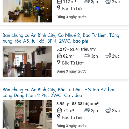
112 m²
3pn
2wc
Bắc Từ Liêm
Đăng 3 ngày trước
Bán chung cư An Bình City, Cổ Nhuế 2, Bắc Từ Liêm. Tầng
trung, tòa A5, full đồ, 3PN, 2WC, bao phí
5.2 tỷ - 63.41 triệu/m²
82 m²
3pn
2wc
Bắc Từ Liêm
Đăng 3 ngày trước
Bán chung cư An Bình City, Bắc Từ Liêm, HN tòa A7 ban
công Đông Nam 2 PN, 2WC. Có video
3.95 tỷ - 53.38 triệu/m²
74 m²
2pn
2wc
Bắc Từ Liêm
Đăng 3 ngày trước