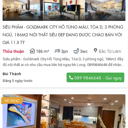
SIÊU PHẨM - GOLDMARK CITY HỒ TÙNG MẬU, TÒA D, 3 PHÒNG
NGỦ, 186M2 NỘI THẤT SIÊU ĐẸP ĐANG ĐƯỢC CHÀO BÁN VỚI
GIÁ 11.X TỶ
·
·
·
·
Thỏa thuận
186 m²
3pn
3wc
Bắc Từ Liêm
Siêu phẩm - Goldmark City Hồ Tùng Mậu, Tòa D, 3 phòng ngủ, 186m2 đầy
đủ nội thất ai có nhu cầu mua liên hệ ngay Mr Long: 0899846648 để nhận
thông tin
Bùi Thành
089 9846648
Đăng 5 ngày trước
VIP VÀNG