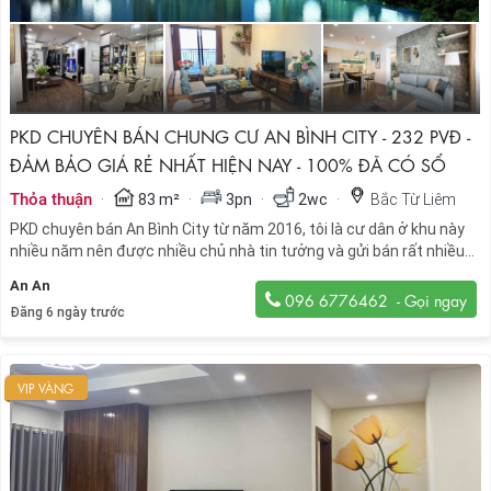
PKD CHUYÊN BÁN CHUNG CƯ AN BÌNH CITY - 232 PVĐ -
ĐẢM BẢO GIÁ RẺ NHẤT HIỆN NAY - 100% ĐÃ CÓ SỔ
·
·
·
·
Thỏa thuận
83 m²
3pn
2wc
Bắc Từ Liêm
PKD chuyên bán An Bình City từ năm 2016, tôi là cư dân ở khu này
nhiều năm nên được nhiều chủ nhà tin tưởng và gửi bán rất nhiều
căn hộ với giá cả tốt nhất, khách hàng xem nhà bất kỳ lúc nào.
An An
096 6776462
Đăng 6 ngày trước
VIP VÀNG