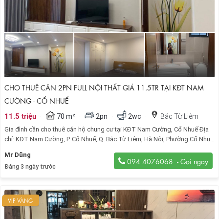
CHO THUÊ CĂN 2PN FULL NỘI THẤT GIÁ 11.5TR TẠI KĐT NAM
CƯỜNG - CỔ NHUẾ
·
·
·
·
11.5 triệu
70 m²
2pn
2wc
Bắc Từ Liêm
Gia đình cần cho thuê căn hộ chung cư tại KĐT Nam Cường, Cổ Nhuế Địa
chỉ: KĐT Nam Cường, P. Cổ Nhuế, Q. Bắc Từ Liêm, Hà Nội, Phường Cổ Nhuế
1, Quận Bắc Từ Liêm.
Mr Dũng
094 4076068
Đăng 3 ngày trước
VIP VÀNG