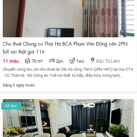
Cho thuê Chung cư Thái Hà BCA Phạm Văn Đồng căn 2PN
full nội thất giá 11tr
·
·
·
·
11 triệu
70 m²
2pn
1wc
Bắc Từ Liêm
Chuyển công tác, tôi cho thuê lại Căn hộ rộng 70m3 (2PN,1WC) tại tòa CT4
- CC Thái Hà - Bộ Công An. Full nội thất: tủ bếp, điều hòa, nóng lạnh,
giường, tủ...
Đăng 5 ngày trước
VIP BẠC