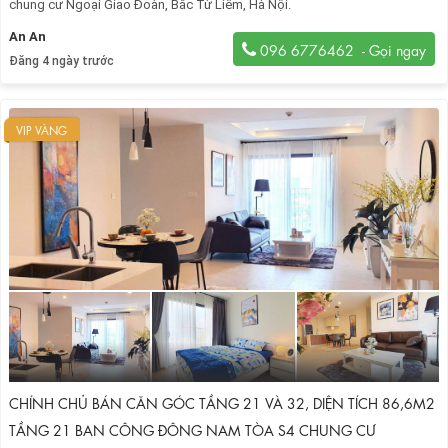
chung cư Ngoại Giao Đoàn, Bắc Từ Liêm, Hà Nội.
An An
096 6776462
Đăng 4 ngày trước
VIP VÀNG
CHÍNH CHỦ BÁN CĂN GÓC TẦNG 21 VÀ 32, DIỆN TÍCH 86,6M2
TẦNG 21 BAN CÔNG ĐÔNG NAM TÒA S4 CHUNG CƯ