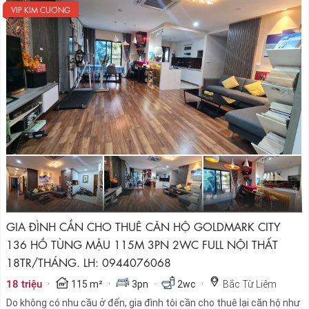
VIP KIM CƯƠNG
GIA ĐÌNH CẦN CHO THUÊ CĂN HỘ GOLDMARK CITY
136 HỒ TÙNG MẬU 115M 3PN 2WC FULL NỘI THẤT
18TR/THÁNG. LH: 0944076068
·
·
·
·
18 triệu
115 m²
3pn
2wc
Bắc Từ Liêm
Do không có nhu cầu ở đến, gia đình tôi cần cho thuê lại căn hộ như