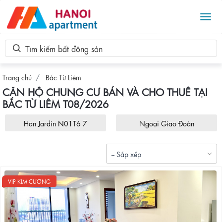
Tog
Tìm kiếm bất động sản
Trang chủ
Bắc Từ Liêm
CĂN HỘ CHUNG CƯ BÁN VÀ CHO THUÊ TẠI
BẮC TỪ LIÊM T08/2026
Han Jardin N01T6 7
Ngoại Giao Đoàn
-- Sắp xếp
VIP KIM CƯƠNG