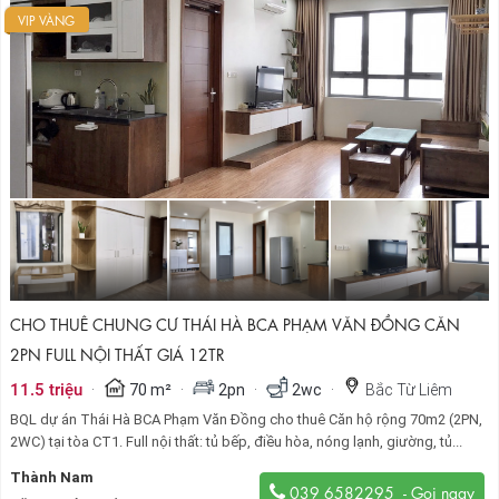
VIP VÀNG
CHO THUÊ CHUNG CƯ THÁI HÀ BCA PHẠM VĂN ĐỒNG CĂN
2PN FULL NỘI THẤT GIÁ 12TR
·
·
·
·
11.5 triệu
70 m²
2pn
2wc
Bắc Từ Liêm
BQL dự án Thái Hà BCA Phạm Văn Đồng cho thuê Căn hộ rộng 70m2 (2PN,
2WC) tại tòa CT1. Full nội thất: tủ bếp, điều hòa, nóng lạnh, giường, tủ...
Thành Nam
039 6582295