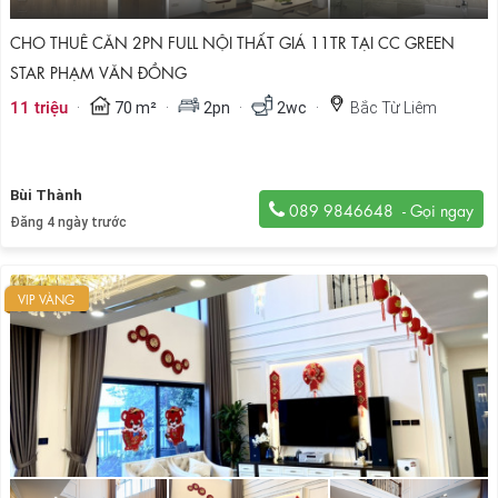
CHO THUÊ CĂN 2PN FULL NỘI THẤT GIÁ 11TR TẠI CC GREEN
STAR PHẠM VĂN ĐỒNG
·
·
·
·
11 triệu
70 m²
2pn
2wc
Bắc Từ Liêm
Bùi Thành
089 9846648
Đăng 4 ngày trước
VIP VÀNG