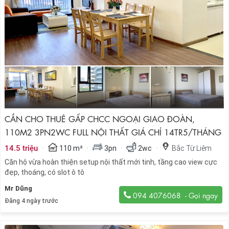
CẦN CHO THUÊ GẤP CHCC NGOẠI GIAO ĐOÀN,
110M2 3PN2WC FULL NỘI THẤT GIÁ CHỈ 14TR5/THÁNG
·
·
·
·
14.5 triệu
110 m²
3pn
2wc
Bắc Từ Liêm
Căn hộ vừa hoàn thiện setup nội thất mới tinh, tầng cao view cực
đẹp, thoáng, có slot ô tô
Mr Dũng
094 4076068
Đăng 4 ngày trước