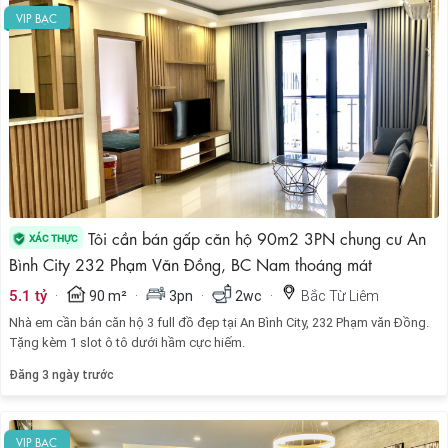
VIP BẠC
Tôi cần bán gấp căn hộ 90m2 3PN chung cư An
XÁC THỰC
Bình City 232 Phạm Văn Đồng, BC Nam thoáng mát
·
·
·
·
5.1 tỷ
90 m²
3pn
2wc
Bắc Từ Liêm
Nhà em cần bán căn hộ 3 full đồ đẹp tại An Bình City, 232 Phạm văn Đồng.
Tặng kèm 1 slot ô tô dưới hầm cực hiếm.
Đăng 3 ngày trước
VIP BẠC