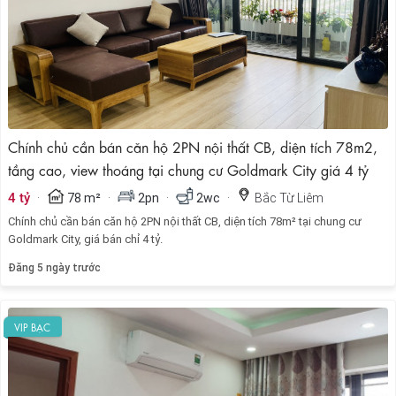
Chính chủ cần bán căn hộ 2PN nội thất CB, diện tích 78m2,
tầng cao, view thoáng tại chung cư Goldmark City giá 4 tỷ
·
·
·
·
4 tỷ
78 m²
2pn
2wc
Bắc Từ Liêm
Chính chủ cần bán căn hộ 2PN nội thất CB, diện tích 78m² tại chung cư
Goldmark City, giá bán chỉ 4 tỷ.
Đăng 5 ngày trước
VIP BẠC