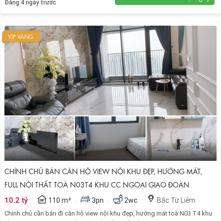
Đăng 4 ngày trước
VIP VÀNG
CHÍNH CHỦ BÁN CĂN HỘ VIEW NỘI KHU ĐẸP, HƯỚNG MÁT,
FULL NỘI THẤT TOÀ N03T4 KHU CC NGOẠI GIAO ĐOÀN
·
·
·
·
10.2 tỷ
110 m²
3pn
2wc
Bắc Từ Liêm
Chính chủ cần bán đi căn hộ view nội khu đẹp, hướng mát toà N03 T4 khu