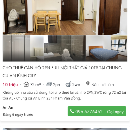
CHO THUÊ CĂN HỘ 2PN FULL NỘI THẤT GIÁ 10TR TẠI CHUNG
CƯ AN BÌNH CITY
·
·
·
·
10 triệu
72 m²
2pn
2wc
Bắc Từ Liêm
Không có nhu cầu sử dụng, tôi cho thuê lại căn hộ 2PN,2WC rộng 72m2 tại
tòa A5 - Chung cư An Bình 234 Phạm Văn Đồng.
An An
096 6776462
Đăng 6 ngày trước