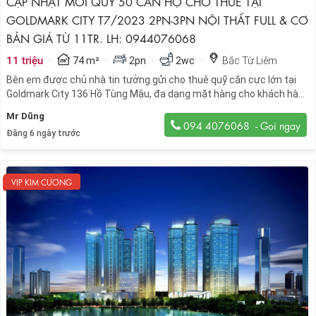
CẬP NHẬT MỚI QUỸ 50 CĂN HỘ CHO THUÊ TẠI
GOLDMARK CITY T7/2023 2PN-3PN NỘI THẤT FULL & CƠ
BẢN GIÁ TỪ 11TR. LH: 0944076068
·
·
·
·
11 triệu
74 m²
2pn
2wc
Bắc Từ Liêm
Bên em được chủ nhà tin tưởng gửi cho thuê quỹ căn cực lớn tại
Goldmark City 136 Hồ Tùng Mậu, đa dạng mặt hàng cho khách hàng
lựa chọn
Mr Dũng
094 4076068
Đăng 6 ngày trước
VIP KIM CƯƠNG