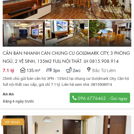
CẦN BÁN NHANH CĂN CHUNG CƯ GOLDMARK CITY, 3 PHÒNG
NGỦ, 2 VỆ SINH, 135M2 FULL NỘI THẤT. LH 0815.908.914
·
·
·
·
7.1 tỷ
135 m²
3pn
2wc
Bắc Từ Liêm
Chính chủ gửi bán căn hộ 3PN - 135m2 tại chung cư Goldmark City. Căn hộ
full nội thất cao cấp, giá chỉ 7.1 tỷ. Liên hệ xem nhà: 0815908914
An An
096 6776462
Đăng 6 ngày trước
VIP VÀNG