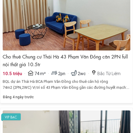
Cho thuê Chung cư Thái Hà 43 Phạm Văn Đồng căn 2PN full
nội thất giá 10.5tr
·
·
·
·
10.5 triệu
74 m²
2pn
2wc
Bắc Từ Liêm
BQL dự án Thái Hà BCA Phạm Văn Đồng cho thuê căn hộ rộng
74m2 (2PN,2WC) Vị trí số 43 Phạm Văn Đồng gần các đường huyết mạch:
Hoàng Quốc Việt đi Tây Hồ ,Hồ Tùng Mậu, Xuân Thuỷ kết nối quận Cầu
Đăng 4 ngày trước
Giấy đi Sơn Tây, đường Phạm Văn Đồng. Gần CV hồ điều hòa Thành Phố
Giao Lưu, CV Hòa Bình, CV Mai Dịch, CV Nghĩa Đô và CV Cầu Giấy,….
VIP BẠC