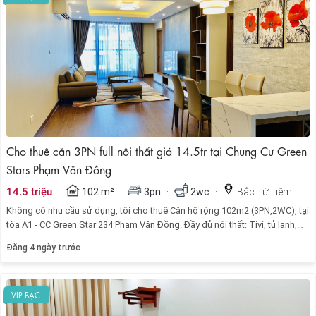
Cho thuê căn 3PN full nội thất giá 14.5tr tại Chung Cư Green
Stars Phạm Văn Đồng
·
·
·
·
14.5 triệu
102 m²
3pn
2wc
Bắc Từ Liêm
Không có nhu cầu sử dụng, tôi cho thuê Căn hộ rộng 102m2 (3PN,2WC), tại
tòa A1 - CC Green Star 234 Phạm Văn Đồng. Đầy đủ nội thất: Tivi, tủ lạnh,
máy giặt, điều hòa, giường, sopha, đệm, tủ bếp...
Đăng 4 ngày trước
VIP BẠC