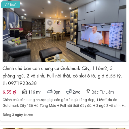
VIP BẠC
Chính chủ bán căn chung cư Goldmark City, 116m2, 3
phòng ngủ, 2 vệ sinh, Full nội thất, có slot ô tô, giá 6,55 tỷ.
Lh 0971923638
·
·
·
·
6.55 tỷ
116 m²
3pn
2wc
Bắc Từ Liêm
Chính chủ cần sang nhượng lại căn góc 3 ngủ, tầng đẹp, 116m² dự án
Goldmark City 136 Hồ Tùng Mậu + Full nội thất đầy đủ. + 3 ngủ 2 vệ sinh +
Có slot ô tô Giá sang nhượng 6,55 tỷ Lh 0971923638
Đăng 3 ngày trước