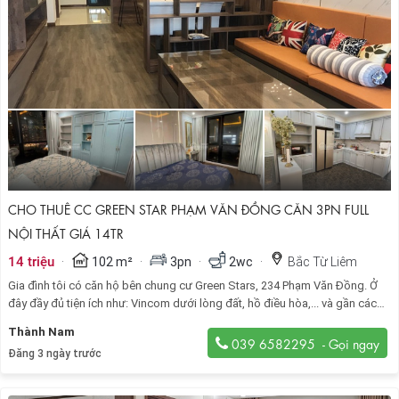
CHO THUÊ CC GREEN STAR PHẠM VĂN ĐỒNG CĂN 3PN FULL
NỘI THẤT GIÁ 14TR
·
·
·
·
14 triệu
102 m²
3pn
2wc
Bắc Từ Liêm
Gia đình tôi có căn hộ bên chung cư Green Stars, 234 Phạm Văn Đồng. Ở
đây đầy đủ tiện ích như: Vincom dưới lòng đất, hồ điều hòa,... và gần các
đường lớn như Phạm Hùng, Phạm Văn Đồng, Hồ Tùng Mậu...
Thành Nam
039 6582295
Đăng 3 ngày trước