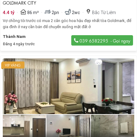
GOLDMARK CITY
·
·
·
·
4.4 tỷ
86 m²
2pn
2wc
Bắc Từ Liêm
Vợ chồng tôi trước có mua 2 căn góc hoa hậu đẹp nhất tòa Goldmark, để
gia đình ở nay cần bán để chuyển xuống mặt đất ở
Thành Nam
039 6582295
Đăng 4 ngày trước
VIP VÀNG