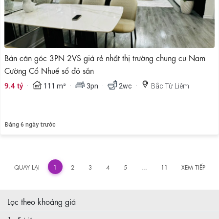
Bán căn góc 3PN 2VS giá rẻ nhất thị trường chung cư Nam
Cường Cổ Nhuế sổ đỏ sẵn
·
·
·
·
9.4 tỷ
111 m²
3pn
2wc
Bắc Từ Liêm
Đăng 6 ngày trước
«
»
QUAY LẠI
1
2
3
4
5
...
11
XEM TIẾP
Lọc theo khoảng giá
1 - 5 triệu