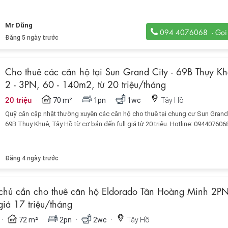
Mr Dũng
094 4076068
Đăng 5 ngày trước
Cho thuê các căn hộ tại Sun Grand City - 69B Thụy Khê
2 - 3PN, 60 - 140m2, từ 20 triệu/tháng
·
·
·
·
20 triệu
70 m²
1pn
1wc
Tây Hồ
Quỹ căn cập nhật thường xuyên các căn hộ cho thuê tại chung cư Sun Grand 
69B Thụy Khuê, Tây Hồ từ cơ bản đến full giá từ 20 triệu. Hotline: 094407606
Đăng 4 ngày trước
chủ cần cho thuê căn hộ Eldorado Tân Hoàng Minh 2P
iá 17 triệu/tháng
·
·
·
·
72 m²
2pn
2wc
Tây Hồ