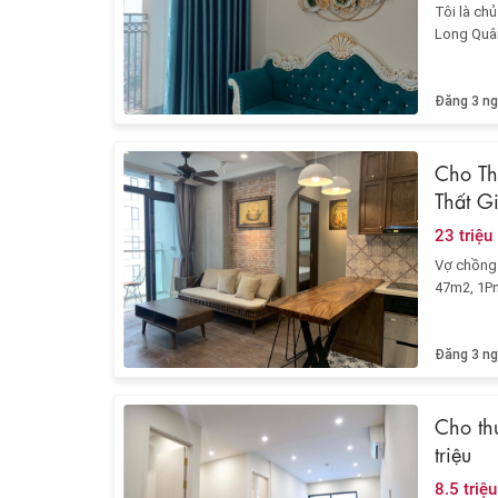
Tôi là ch
Long Quâ
Đăng 3 ng
Cho Th
Thất G
23 triệu
Vợ chồng 
47m2, 1Pn,
Đăng 3 ng
Cho th
triệu
8.5 triệu