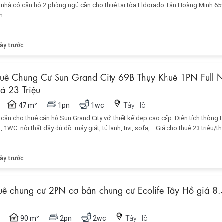
ủ nhà có căn hộ 2 phòng ngủ cần cho thuê tại tòa Eldorado Tân Hoàng Minh 6
n
ày trước
uê Chung Cư Sun Grand City 69B Thụy Khuê 1PN Full 
iá 23 Triệu
·
·
·
·
47 m²
1pn
1wc
Tây Hồ
cần cho thuê căn hộ Sun Grand City với thiết kế đẹp cao cấp. Diện tích thông 
 1WC. nội thất đầy đủ đồ: máy giặt, tủ lạnh, tivi, sofa,... Giá cho thuê 23 triệu/t
ày trước
uê chung cư 2PN cơ bản chung cư Ecolife Tây Hồ giá 8.
·
·
·
·
90 m²
2pn
2wc
Tây Hồ