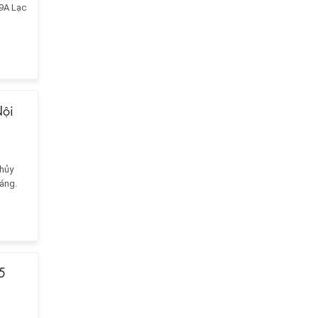
59A Lạc
Nội
thủy
háng.
5