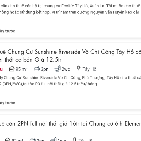
 cần cho thuê căn hộ tại chung cư Ecolife Tây Hồ, Xuân La. Tôi muốn cho thuê
hòng hoặc sử dụng kết hợp. Vị trí nằm trên đường Nguyễn Văn Huyên kéo dài
ày trước
uê Chung Cư Sunshine Riverside Võ Chí Công Tây Hồ c
i thất cơ bản Giá 12.5tr
·
·
·
·
ệu
95 m²
3pn
2wc
Tây Hồ
lý Chung Cư Sunshine Riverside Võ Chí Công, Phú Thượng, Tây Hồ cho thuê c
(3PN,2WC),tại tòa R3 full nội thất giá 12.5 triệu/tháng
ày trước
ê căn 2PN full nội thất giá 16tr tại Chung cư 6th Eleme
·
·
·
·
83 m²
2pn
1wc
Tây Hồ