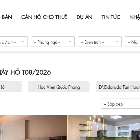
 BÁN
CĂN HỘ CHO THUÊ
DỰ ÁN
TIN TỨC
NHẬ
 dự án --
-- Phòng ngủ --
-- Diện tích --
-- Nội 
TÂY HỒ T08/2026
 Hồ
Học Viện Quốc Phòng
D'.Eldorado Tân Hoà
-- Sắp xếp