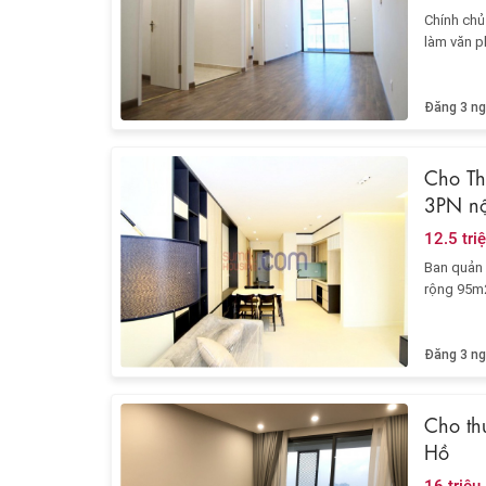
Chính chủ
làm văn p
Đăng 3 ng
Cho Th
3PN nộ
12.5 tri
Ban quản 
rộng 95m2 
Đăng 3 ng
Cho thu
Hồ
16 triệu