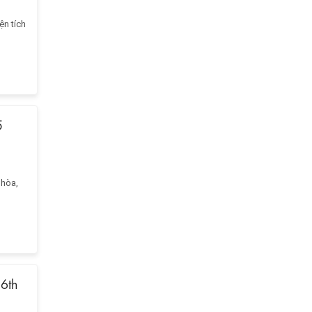
ện tích
5
 hòa,
 6th