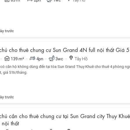
ày trước
chủ cho thuê chung cư Sun Grand 4N full nội thất Giá 5
·
·
·
·
139 m²
4pn
3wc
Tây Hồ
 có căn hộ không dùng đến tại tòa Sun Grand Thụy Khuê cho thuê 4 phòng ng
t, giá 51tr/tháng.
ày trước
chủ cần cho thuê chung cư tại Sun Grand city Thụy Khu
l nội thất