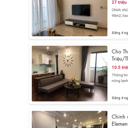
27 triệu
Chính chủ 
95m2, bao
Đăng 4 ng
Cho Th
Triệu/
10.5 tri
Thông tin 
nóng lạnh
Đăng 4 ng
Chính c
Elemen