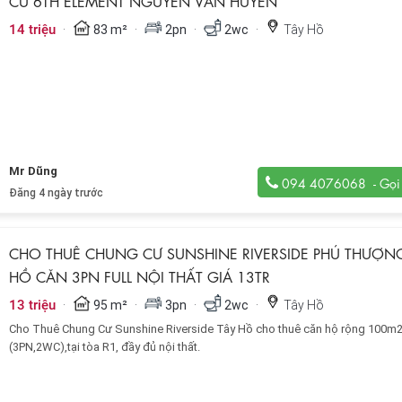
CƯ 6TH ELEMENT NGUYỄN VĂN HUYÊN
·
·
·
·
14 triệu
83 m²
2pn
2wc
Tây Hồ
Mr Dũng
094 4076068
Đăng 4 ngày trước
CHO THUÊ CHUNG CƯ SUNSHINE RIVERSIDE PHÚ THƯỢNG
HỒ CĂN 3PN FULL NỘI THẤT GIÁ 13TR
·
·
·
·
13 triệu
95 m²
3pn
2wc
Tây Hồ
Cho Thuê Chung Cư Sunshine Riverside Tây Hồ cho thuê căn hộ rộng 100m
(3PN,2WC),tại tòa R1, đầy đủ nội thất.