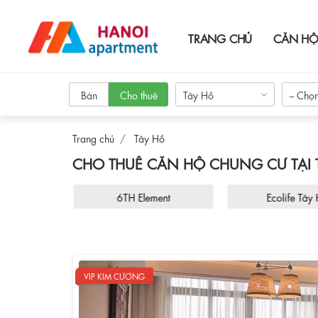
TRANG CHỦ
CĂN HỘ
Bán
Cho thuê
Tây Hồ
-- Chọn
Trang chủ
Tây Hồ
CHO THUÊ CĂN HỘ CHUNG CƯ TẠI 
 City
6TH Element
Ecolife Tây
VIP KIM CƯƠNG