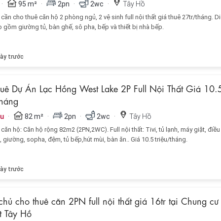
·
·
·
·
95 m²
2pn
2wc
Tây Hồ
cần cho thuê căn hộ 2 phòng ngủ, 2 vệ sinh full nội thất giá thuê 27tr/tháng. Di
 gồm giường tủ, bàn ghế, sô pha, bếp và thiết bị nhà bếp.
ày trước
uê Dự Án Lạc Hồng West Lake 2P Full Nội Thất Giá 10.
Tháng
·
·
·
·
ệu
82 m²
2pn
2wc
Tây Hồ
căn hộ: Căn hộ rộng 82m2 (2PN,2WC). Full nội thất: Tivi, tủ lạnh, máy giặt, điều
, giường, sopha, đệm, tủ bếp,hút mùi, bàn ăn.. Giá 10.5 triệu/tháng.
ày trước
hủ cho thuê căn 2PN full nội thất giá 16tr tại Chung cư
t Tây Hồ