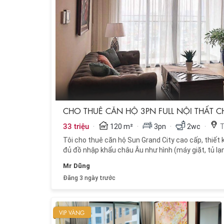
CHO THUÊ CĂN HỘ 3PN FULL NỘI THẤT 
·
·
·
·
33 triệu
120 m²
3pn
2wc
T
Tôi cho thuê căn hộ Sun Grand City cao cấp, thiết k
đủ đồ nhập khẩu châu Âu như hình (máy giặt, tủ lạnh
Mr Dũng
Đăng 3 ngày trước
VIP VÀNG