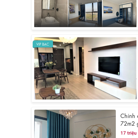
VIP BẠC
Chính 
72m2 g
17 triệu