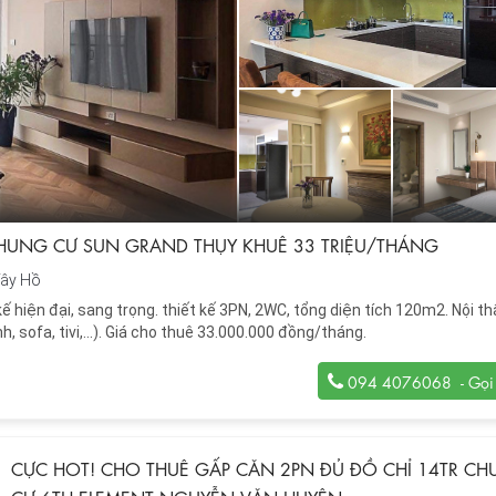
CHUNG CƯ SUN GRAND THỤY KHUÊ 33 TRIỆU/THÁNG
ây Hồ
ế hiện đại, sang trọng. thiết kế 3PN, 2WC, tổng diện tích 120m2. Nội t
, sofa, tivi,...). Giá cho thuê 33.000.000 đồng/tháng.
094 4076068
CỰC HOT! CHO THUÊ GẤP CĂN 2PN ĐỦ ĐỒ CHỈ 14TR C