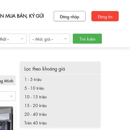
N MUA BÁN, KÝ GỬI
Đăng nhập
Đăng tin
thất --
-- Mức giá --
Tìm kiếm
Lọc theo khoảng giá
1 - 5 triệu
ng Minh
Sunshine City
Sunshine Riverside
5 - 10 triệu
10 - 15 triệu
15 - 20 triệu
20 - 40 triệu
Trên 40 triệu