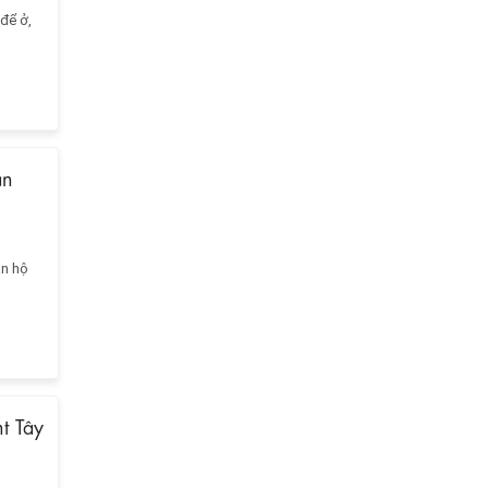
 để ở,
ăn
ăn hộ
nt Tây