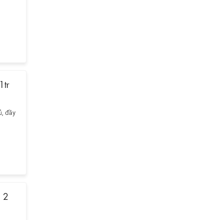
1tr
ủ, đầy
ê 2