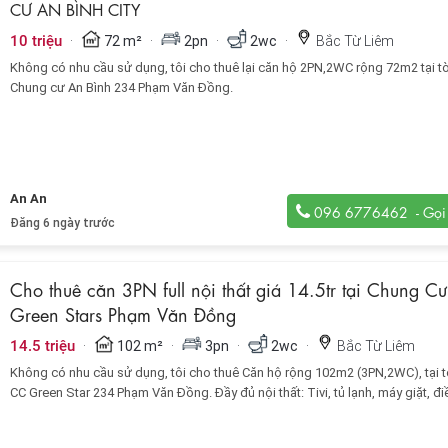
CƯ AN BÌNH CITY
·
·
·
·
10 triệu
72 m²
2pn
2wc
Bắc Từ Liêm
Không có nhu cầu sử dụng, tôi cho thuê lại căn hộ 2PN,2WC rộng 72m2 tại tò
Chung cư An Bình 234 Phạm Văn Đồng.
An An
096 6776462
Đăng 6 ngày trước
Cho thuê căn 3PN full nội thất giá 14.5tr tại Chung Cư
Green Stars Phạm Văn Đồng
·
·
·
·
14.5 triệu
102 m²
3pn
2wc
Bắc Từ Liêm
Không có nhu cầu sử dụng, tôi cho thuê Căn hộ rộng 102m2 (3PN,2WC), tại t
CC Green Star 234 Phạm Văn Đồng. Đầy đủ nội thất: Tivi, tủ lạnh, máy giặt, đi
giường, sopha, đệm, tủ bếp...