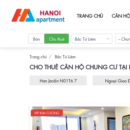
TRANG CHỦ
CĂN HỘ
Bán
Cho thuê
Bắc Từ Liêm
-- Chọn
Trang chủ
Bắc Từ Liêm
CHO THUÊ CĂN HỘ CHUNG CƯ TẠI B
 City
Han Jardin N01T6 7
Ngoại Giao 
VIP KIM CƯƠNG