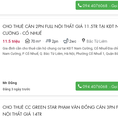
094 4076068
CHO THUÊ CĂN 2PN FULL NỘI THẤT GIÁ 11.5TR TẠI KĐT
CƯỜNG - CỔ NHUẾ
·
·
·
·
11.5 triệu
70 m²
2pn
2wc
Bắc Từ Liêm
Gia đình cần cho thuê căn hộ chung cư tại KĐT Nam Cường, Cổ Nhuế Địa ch
Nam Cường, P. Cổ Nhuế, Q. Bắc Từ Liêm, Hà Nội, Phường Cổ Nhuế 1, Quận B
Liêm.
Mr Dũng
094 4076068
Đăng 3 ngày trước
CHO THUÊ CC GREEN STAR PHẠM VĂN ĐỒNG CĂN 3PN F
NỘI THẤT GIÁ 14TR