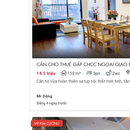
CẦN CHO THUÊ GẤP CHCC NGOẠI GIAO Đ
·
·
·
·
14.5 triệu
110 m²
3pn
2wc
Căn hộ vừa hoàn thiện setup nội thất mới tinh, tần
Mr Dũng
Đăng 4 ngày trước
VIP KIM CƯƠNG