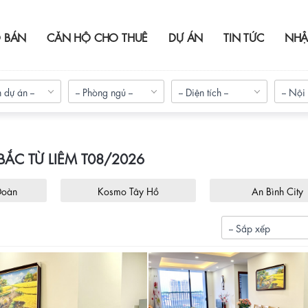
 BÁN
CĂN HỘ CHO THUÊ
DỰ ÁN
TIN TỨC
NHẬ
 dự án --
-- Phòng ngủ --
-- Diện tích --
-- Nội 
ẮC TỪ LIÊM T08/2026
Đoàn
Kosmo Tây Hồ
An Bình City
-- Sắp xếp