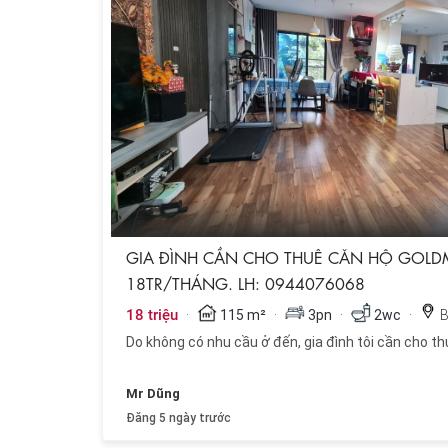
GIA ĐÌNH CẦN CHO THUÊ CĂN HỘ GOLDM
18TR/THÁNG. LH: 0944076068
·
·
·
·
18 triệu
115 m²
3pn
2wc
B
Do không có nhu cầu ở đến, gia đình tôi cần cho t
Mr Dũng
Đăng 5 ngày trước