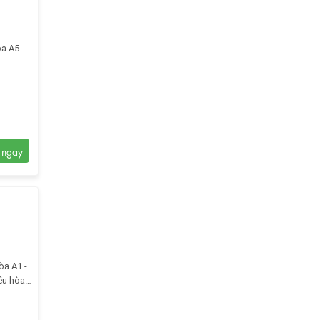
a A5 -
òa A1 -
ều hòa,