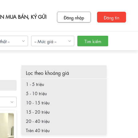
N MUA BÁN, KÝ GỬI
Đăng nhập
Đăng tin
thất --
-- Mức giá --
Tìm kiếm
Lọc theo khoảng giá
1 - 5 triệu
Green Stars
KĐT Nam Cường
5 - 10 triệu
10 - 15 triệu
15 - 20 triệu
20 - 40 triệu
Trên 40 triệu