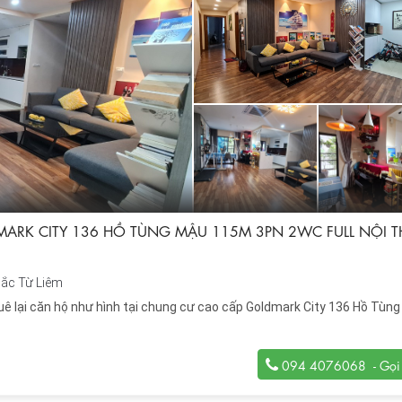
ARK CITY 136 HỒ TÙNG MẬU 115M 3PN 2WC FULL NỘI T
ắc Từ Liêm
huê lại căn hộ như hình tại chung cư cao cấp Goldmark City 136 Hồ Tùn
094 4076068