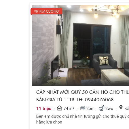
VIP KIM CƯƠNG
CẬP NHẬT MỚI QUỸ 50 CĂN HỘ CHO THUÊ
BẢN GIÁ TỪ 11TR. LH: 0944076068
·
·
·
·
11 triệu
74 m²
2pn
2wc
Bắ
Bên em được chủ nhà tin tưởng gửi cho thuê quỹ 
hàng lựa chọn