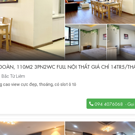
OÀN, 110M2 3PN2WC FULL NỘI THẤT GIÁ CHỈ 14TR5/T
Bắc Từ Liêm
g cao view cực đẹp, thoáng, có slot ô tô
094 4076068