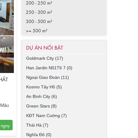
200 - 250 m²
250 - 300 m²
300 - 500 m²
>= 500 m²
DỰ ÁN NỔI BẬT
Goldmark City (17)
Han Jardin N01T6 7 (0)
Ngoại Giao Đoàn (11)
HẤT
Kosmo Tây Hồ (5)
An Bình City (6)
g Mậu
Green Stars (8)
KĐT Nam Cường (7)
Thái Hà (7)
Nghĩa Đô (0)