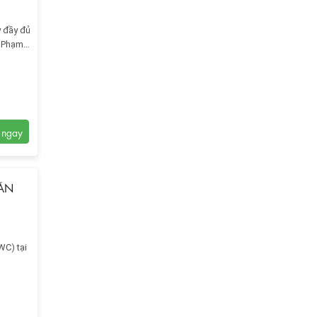
y đầy đủ
ư Phạm
ĂN
WC) tại