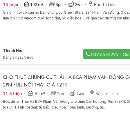
·
·
·
·
14 triệu
102 m²
3pn
2wc
Bắc Từ Liêm
Gia đình tôi có căn hộ bên chung cư Green Stars, 234 Phạm Văn Đồng. Ở đâ
tiện ích như: Vincom dưới lòng đất, hồ điều hòa,... và gần các đường lớn nh
Hùng, Phạm Văn Đồng, Hồ Tùng Mậu...
Thành Nam
039 6582295
Đăng 3 ngày trước
CHO THUÊ CHUNG CƯ THÁI HÀ BCA PHẠM VĂN ĐỒNG C
2PN FULL NỘI THẤT GIÁ 12TR
·
·
·
·
11.5 triệu
70 m²
2pn
2wc
Bắc Từ Liêm
BQL dự án Thái Hà BCA Phạm Văn Đồng cho thuê Căn hộ rộng 70m2 (2PN, 2
tòa CT1. Full nội thất: tủ bếp, điều hòa, nóng lạnh, giường, tủ...