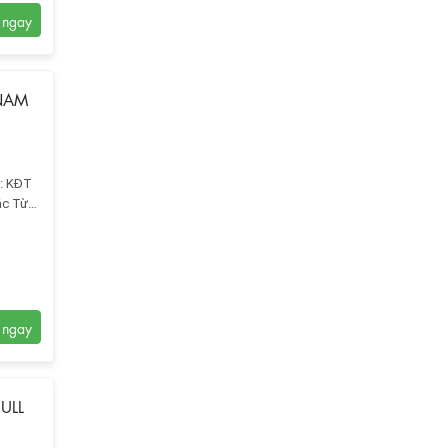
 NAM
ỉ: KĐT
ắc Từ
ULL