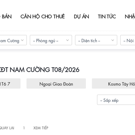
 BÁN
CĂN HỘ CHO THUÊ
DỰ ÁN
TIN TỨC
NHẬ
am Cường
-- Phòng ngủ --
-- Diện tích --
-- Nội 
KĐT NAM CƯỜNG T08/2026
i Giao Đoàn
Kosmo Tây Hồ
An B
-- Sắp xếp
«
»
QUAY LẠI
1
XEM TIẾP