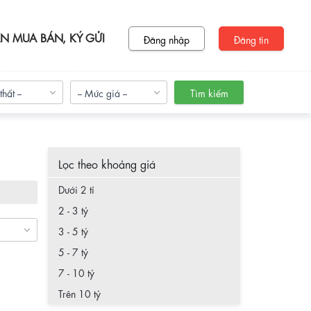
N MUA BÁN, KÝ GỬI
Đăng nhập
Đăng tin
thất --
-- Mức giá --
Tìm kiếm
Lọc theo khoảng giá
Dưới 2 tỉ
ình City
Green Stars
KĐT Na
2 - 3 tỷ
3 - 5 tỷ
5 - 7 tỷ
7 - 10 tỷ
Trên 10 tỷ