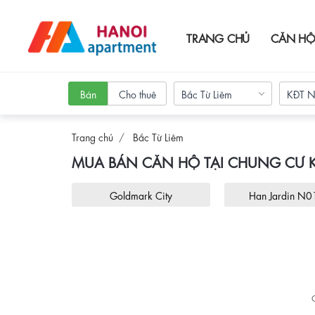
TRANG CHỦ
CĂN HỘ
Bán
Cho thuê
Bắc Từ Liêm
KĐT N
Trang chủ
Bắc Từ Liêm
MUA BÁN CĂN HỘ TẠI CHUNG CƯ 
Goldmark City
Han Jardin N01T6 7
Ngoạ